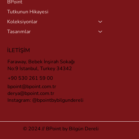
BPoint
Tutkunun Hikayesi
Koleksiyonlar
Tasarımlar
İLETİŞİM
Faraway, Bebek İnşirah Sokağı
No:9 İstanbul, Turkey 34342
+90 530 261 59 00
bpoint@bpoint.com.tr
derya@bpoint.com.tr
Instagram:
@bpointbybilgundereli
© 2024 // BPoint by Bilgün Dereli