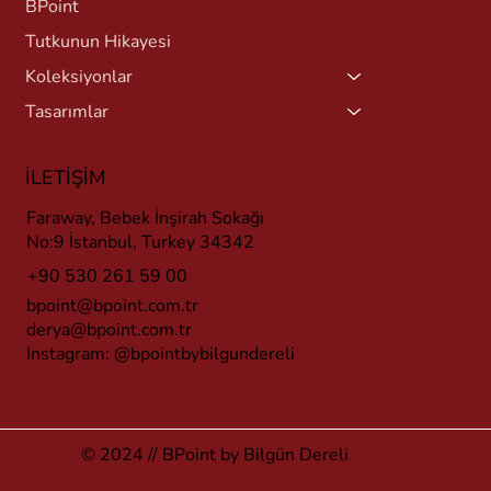
BPoint
Tutkunun Hikayesi
Koleksiyonlar
Tasarımlar
İLETİŞİM
Faraway, Bebek İnşirah Sokağı
No:9 İstanbul, Turkey 34342
+90 530 261 59 00
bpoint@bpoint.com.tr
derya@bpoint.com.tr
Instagram:
@bpointbybilgundereli
© 2024 // BPoint by Bilgün Dereli