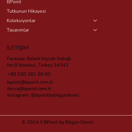
BPoint
Tutkunun Hikayesi
Koleksiyonlar
Tasarımlar
İLETİŞİM
Faraway, Bebek İnşirah Sokağı
No:9 İstanbul, Turkey 34342
+90 530 261 59 00
bpoint@bpoint.com.tr
derya@bpoint.com.tr
Instagram:
@bpointbybilgundereli
© 2024 // BPoint by Bilgün Dereli