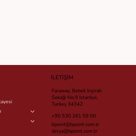
İLETİŞİM
Faraway, Bebek İnşirah
Sokağı No:9 İstanbul,
kayesi
Turkey 34342
r
+90 530 261 59 00
bpoint@bpoint.com.tr
derya@bpoint.com.tr