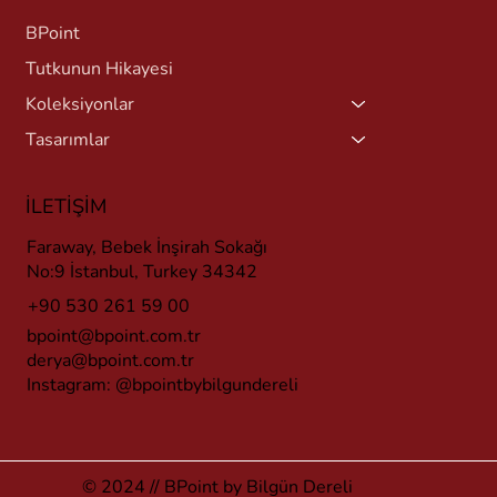
BPoint
Tutkunun Hikayesi
Koleksiyonlar
Tasarımlar
İLETİŞİM
Faraway, Bebek İnşirah Sokağı
No:9 İstanbul, Turkey 34342
+90 530 261 59 00
bpoint@bpoint.com.tr
derya@bpoint.com.tr
Instagram:
@bpointbybilgundereli
© 2024 // BPoint by Bilgün Dereli