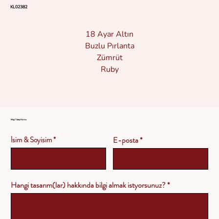
KL02382
18 Ayar Altın
Buzlu Pırlanta
Zümrüt
Ruby
Bilgi Talep Formu
İsim & Soyisim
E-posta
Hangi tasarım(lar) hakkında bilgi almak istyorsunuz?