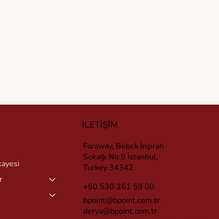
İLETİŞİM
Faraway, Bebek İnşirah
Sokağı No:9 İstanbul,
kayesi
Turkey 34342
r
+90 530 261 59 00
bpoint@bpoint.com.tr
derya@bpoint.com.tr