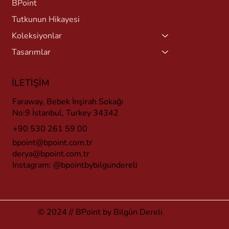
BPoint
Tutkunun Hikayesi
Koleksiyonlar
Tasarımlar
İLETİŞİM
Faraway, Bebek İnşirah Sokağı
No:9 İstanbul, Turkey 34342
+90 530 261 59 00
bpoint@bpoint.com.tr
derya@bpoint.com.tr
Instagram:
@bpointbybilgundereli
© 2024 // BPoint by Bilgün Dereli