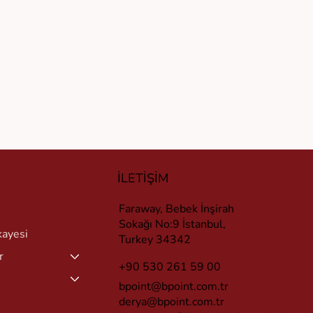
İLETİŞİM
Faraway, Bebek İnşirah
Sokağı No:9 İstanbul,
kayesi
Turkey 34342
r
+90 530 261 59 00
bpoint@bpoint.com.tr
derya@bpoint.com.tr