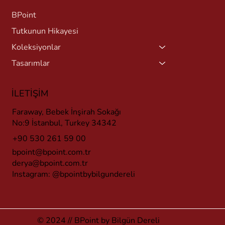
BPoint
Tutkunun Hikayesi
Koleksiyonlar
Tasarımlar
İLETİŞİM
Faraway, Bebek İnşirah Sokağı
No:9 İstanbul, Turkey 34342
+90 530 261 59 00
bpoint@bpoint.com.tr
derya@bpoint.com.tr
Instagram:
@bpointbybilgundereli
© 2024 // BPoint by Bilgün Dereli