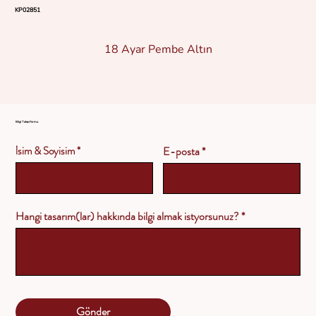
KP02851
18 Ayar Pembe Altın
Bilgi Talep Formu
İsim & Soyisim
E-posta
Hangi tasarım(lar) hakkında bilgi almak istyorsunuz?
Gönder