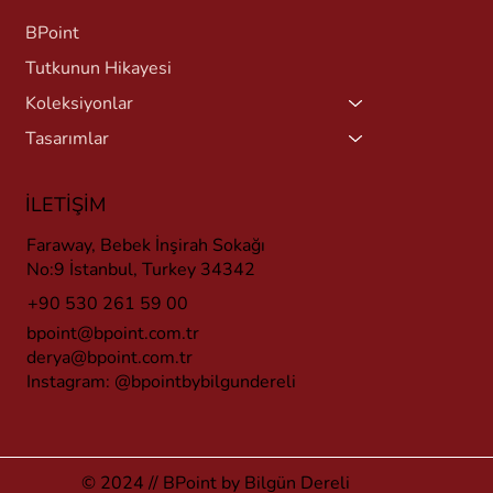
BPoint
Tutkunun Hikayesi
Koleksiyonlar
Tasarımlar
İLETİŞİM
Faraway, Bebek İnşirah Sokağı
No:9 İstanbul, Turkey 34342
+90 530 261 59 00
bpoint@bpoint.com.tr
derya@bpoint.com.tr
Instagram:
@bpointbybilgundereli
© 2024 // BPoint by Bilgün Dereli