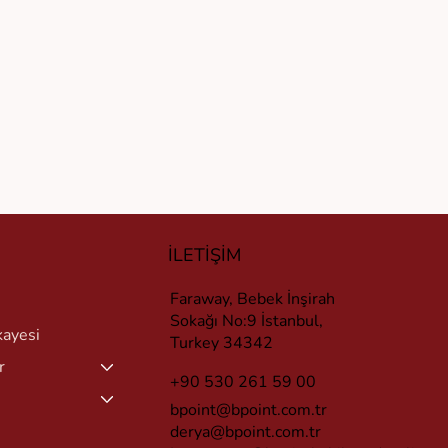
İLETİŞİM
Faraway, Bebek İnşirah
Sokağı No:9 İstanbul,
kayesi
Turkey 34342
r
+90 530 261 59 00
bpoint@bpoint.com.tr
derya@bpoint.com.tr