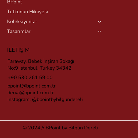
BPoint
Tutkunun Hikayesi
Koleksiyonlar
Tasarımlar
İLETİŞİM
Faraway, Bebek İnşirah Sokağı
No:9 İstanbul, Turkey 34342
+90 530 261 59 00
bpoint@bpoint.com.tr
derya@bpoint.com.tr
Instagram:
@bpointbybilgundereli
© 2024 // BPoint by Bilgün Dereli