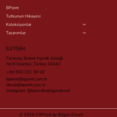
BPoint
Tutkunun Hikayesi
Koleksiyonlar
Tasarımlar
İLETİŞİM
Faraway, Bebek İnşirah Sokağı
No:9 İstanbul, Turkey 34342
+90 530 261 59 00
bpoint@bpoint.com.tr
derya@bpoint.com.tr
Instagram:
@bpointbybilgundereli
© 2024 // BPoint by Bilgün Dereli