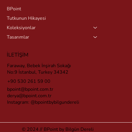
BPoint
Tutkunun Hikayesi
Koleksiyonlar
Tasarımlar
İLETİŞİM
Faraway, Bebek İnşirah Sokağı
No:9 İstanbul, Turkey 34342
+90 530 261 59 00
bpoint@bpoint.com.tr
derya@bpoint.com.tr
Instagram:
@bpointbybilgundereli
© 2024 // BPoint by Bilgün Dereli