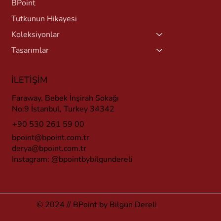
BPoint
Tutkunun Hikayesi
Koleksiyonlar
Tasarımlar
İLETİŞİM
Faraway, Bebek İnşirah Sokağı
No:9 İstanbul, Turkey 34342
+90 530 261 59 00
bpoint@bpoint.com.tr
derya@bpoint.com.tr
Instagram:
@bpointbybilgundereli
© 2024 // BPoint by Bilgün Dereli