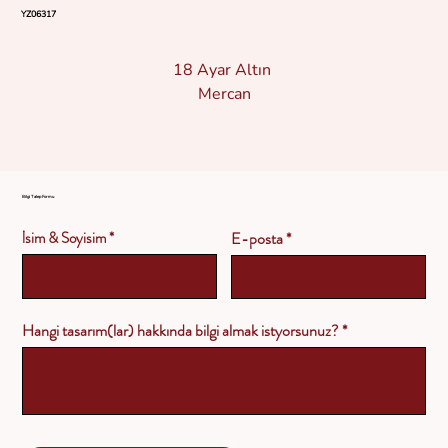
YZ06317
18 Ayar Altın
Mercan
Bilgi Talep Formu
İsim & Soyisim
E-posta
Hangi tasarım(lar) hakkında bilgi almak istyorsunuz?