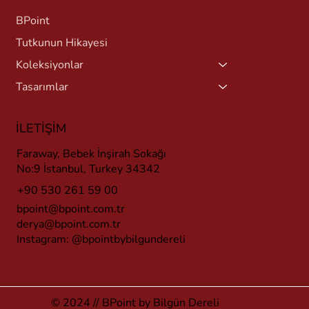
BPoint
Tutkunun Hikayesi
Koleksiyonlar
Tasarımlar
İLETİŞİM
Faraway, Bebek İnşirah Sokağı
No:9 İstanbul, Turkey 34342
+90 530 261 59 00
bpoint@bpoint.com.tr
derya@bpoint.com.tr
Instagram:
@bpointbybilgundereli
© 2024 // BPoint by Bilgün Dereli