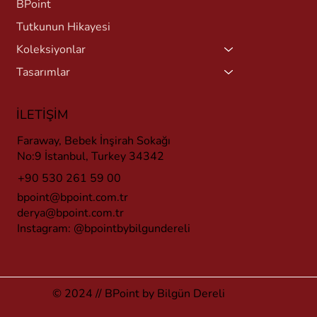
BPoint
Tutkunun Hikayesi
Koleksiyonlar
Tasarımlar
İLETİŞİM
Faraway, Bebek İnşirah Sokağı
No:9 İstanbul, Turkey 34342
+90 530 261 59 00
bpoint@bpoint.com.tr
derya@bpoint.com.tr
Instagram:
@bpointbybilgundereli
© 2024 // BPoint by Bilgün Dereli