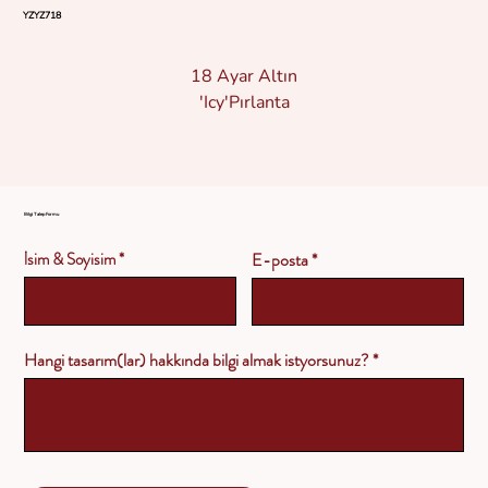
YZYZ718
18 Ayar Altın
'Icy'Pırlanta
Bilgi Talep Formu
İsim & Soyisim
E-posta
Hangi tasarım(lar) hakkında bilgi almak istyorsunuz?