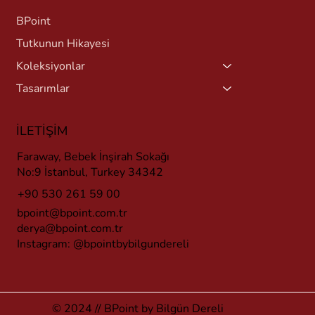
BPoint
Tutkunun Hikayesi
Koleksiyonlar
Tasarımlar
İLETİŞİM
Faraway, Bebek İnşirah Sokağı
No:9 İstanbul, Turkey 34342
+90 530 261 59 00
bpoint@bpoint.com.tr
derya@bpoint.com.tr
Instagram:
@bpointbybilgundereli
© 2024 // BPoint by Bilgün Dereli