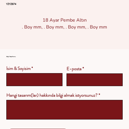
YZYZ874
18 Ayar Pembe Altın
. Boy mm, . Boy mm, . Boy mm, . Boy mm
Bilgi Talep Formu
İsim & Soyisim
E-posta
Hangi tasarım(lar) hakkında bilgi almak istyorsunuz?