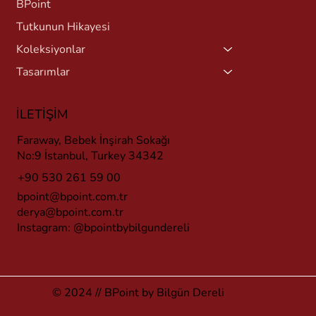
BPoint
Tutkunun Hikayesi
Koleksiyonlar
Tasarımlar
İLETİŞİM
Faraway, Bebek İnşirah Sokağı
No:9 İstanbul, Turkey 34342
+90 530 261 59 00
bpoint@bpoint.com.tr
derya@bpoint.com.tr
Instagram:
@bpointbybilgundereli
© 2024 // BPoint by Bilgün Dereli