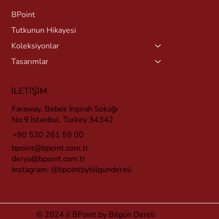
BPoint
Tutkunun Hikayesi
Koleksiyonlar
Tasarımlar
İLETİŞİM
Faraway, Bebek İnşirah Sokağı
No:9 İstanbul, Turkey 34342
+90 530 261 59 00
bpoint@bpoint.com.tr
derya@bpoint.com.tr
Instagram:
@bpointbybilgundereli
© 2024 // BPoint by Bilgün Dereli