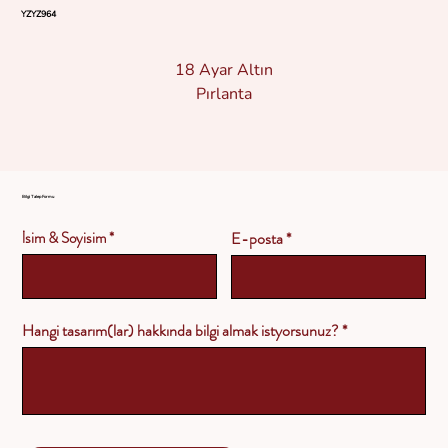
YZYZ964
18 Ayar Altın
Pırlanta
Bilgi Talep Formu
İsim & Soyisim
E-posta
Hangi tasarım(lar) hakkında bilgi almak istyorsunuz?