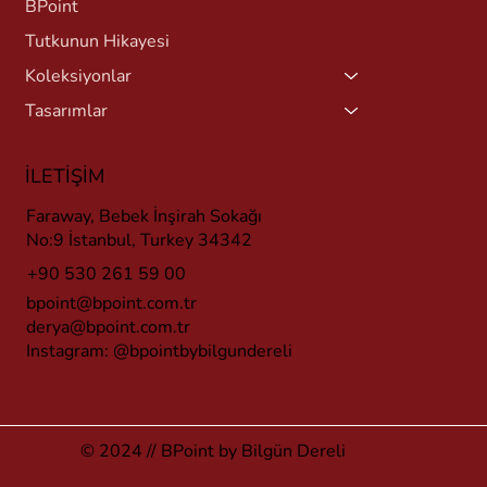
BPoint
Tutkunun Hikayesi
Koleksiyonlar
Tasarımlar
İLETİŞİM
Faraway, Bebek İnşirah Sokağı
No:9 İstanbul, Turkey 34342
+90 530 261 59 00
bpoint@bpoint.com.tr
derya@bpoint.com.tr
Instagram:
@bpointbybilgundereli
© 2024 // BPoint by Bilgün Dereli