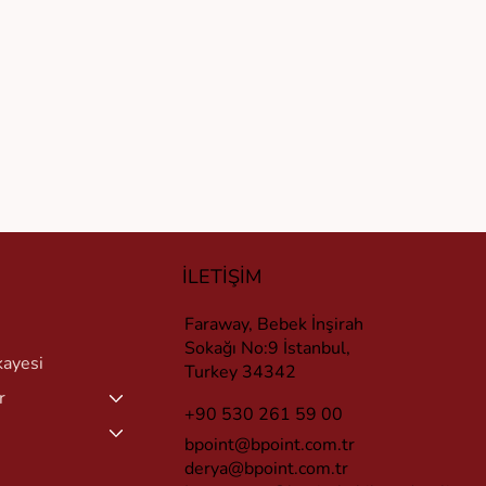
İLETİŞİM
Faraway, Bebek İnşirah
Sokağı No:9 İstanbul,
kayesi
Turkey 34342
r
+90 530 261 59 00
bpoint@bpoint.com.tr
derya@bpoint.com.tr